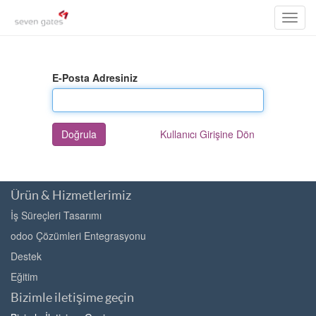
Toggl
navig
E-Posta Adresiniz
Doğrula
Kullanıcı Girişine Dön
Ürün & Hizmetlerimiz
İş Süreçleri Tasarımı
odoo Çözümleri Entegrasyonu
Destek
Eğitim
Bizimle iletişime geçin