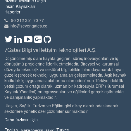
Bizimle İletişime Geçin
İnsan Kaynakları
Haberler
+90 212 351 70 77
info@sevengates.co
7Gates Bilgi ve İletişim Teknolojileri A.Ş.
Düşünülmemiş olanı hayata geçiren, süreç inovasyonları ve iş
dönüşümü projelerine liderlik etmektedir. Bireysel ve kurumsal
düzeyde teknolojik ve sektörel bilgi birikiminine dayanarak hayatı
güzelleştirecek teknoloji uygulamaları geliştirmektedir. Açık kaynak
kodlu bir iş uygulaması platformu olan odoo’ nun Türkiye’ deki ilk
yetkili çözüm ortağı olarak, uzman bir kadrosuyla ERP (Kurumsal
Kaynak Yönetimi) entegrasyonları ve eğitimleri gerçekleştirmekte
ve danışmanlık yapmaktadır.
Ulaşım, Sağlık, Turizm ve Eğitim gibi dikey olarak odaklanarak
sektörlere yönelik özel çözümler sunmaktadır.
Daha fazlasını için...
English
македонски јазик
Türkçe