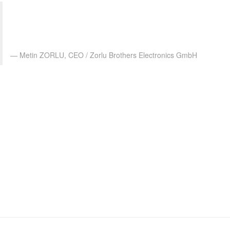
odoo üretim süreçlerimiz için vazgeçilmez bir
platform oldu. odoo ile iş emirleri ve stok hareketleri
oldukça düzenli ve takip edilebilir hale geldi.
Metin ZORLU, CEO / Zorlu Brothers Electronics GmbH