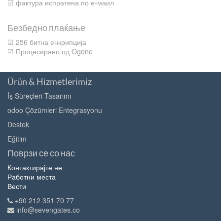
☑ фактура испратена по е-маил
Безбедно плаќање
☑ 256 битна енкрипција
☑ Процесирано од Ogone
Ürün & Hizmetlerimiz
İş Süreçleri Tasarımı
odoo Çözümleri Entegrasyonu
Destek
Eğitim
Поврзи се со нас
Контактирајте не
Работни места
Вести
+90 212 351 70 77
info@sevengates.co