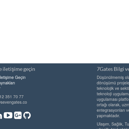
 iletişime geçin
7Gates Bilgi ve
İletişime Geçin
Düşünülmemiş olan
ynakları
dönüşümü projeler
r
teknolojik ve sekt
teknoloji uygulama
12 351 70 77
uygulaması platfo
@sevengates.co
ortağı olarak, u
entegrasyonları v
yapmaktadır.
Ulaşım, Sağlık, T