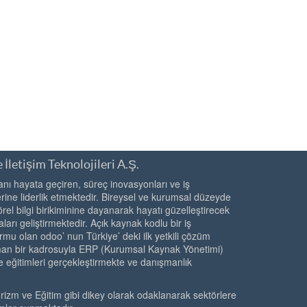
 İletişim Teknolojileri A.Ş.
ı hayata geçiren, süreç inovasyonları ve iş
ine liderlik etmektedir. Bireysel ve kurumsal düzeyde
örel bilgi birikiminine dayanarak hayatı güzelleştirecek
ları geliştirmektedir. Açık kaynak kodlu bir iş
rmu olan odoo’ nun Türkiye’ deki ilk yetkili çözüm
zman bir kadrosuyla ERP (Kurumsal Kaynak Yönetimi)
e eğitimleri gerçekleştirmekte ve danışmanlık
urizm ve Eğitim gibi dikey olarak odaklanarak sektörlere