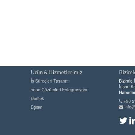
Ürün & Hizmetlerimiz
Bizimle
İş Süreçleri Tasarımı
Bizimle 
İnsan Ka
odoo Çözümleri Entegrasyonu
Haberle
Destek
+90 2
info
Eğitim