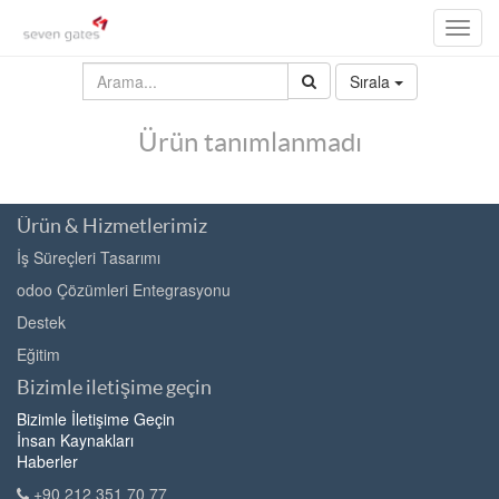
Toggl
navig
Sırala
Ürün tanımlanmadı
Ürün & Hizmetlerimiz
İş Süreçleri Tasarımı
odoo Çözümleri Entegrasyonu
Destek
Eğitim
Bizimle iletişime geçin
Bizimle İletişime Geçin
İnsan Kaynakları
Haberler
+90 212 351 70 77