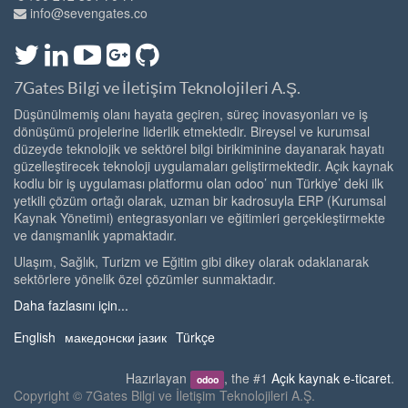
info@sevengates.co
7Gates Bilgi ve İletişim Teknolojileri A.Ş.
Düşünülmemiş olanı hayata geçiren, süreç inovasyonları ve iş
dönüşümü projelerine liderlik etmektedir. Bireysel ve kurumsal
düzeyde teknolojik ve sektörel bilgi birikiminine dayanarak hayatı
güzelleştirecek teknoloji uygulamaları geliştirmektedir. Açık kaynak
kodlu bir iş uygulaması platformu olan odoo’ nun Türkiye’ deki ilk
yetkili çözüm ortağı olarak, uzman bir kadrosuyla ERP (Kurumsal
Kaynak Yönetimi) entegrasyonları ve eğitimleri gerçekleştirmekte
ve danışmanlık yapmaktadır.
Ulaşım, Sağlık, Turizm ve Eğitim gibi dikey olarak odaklanarak
sektörlere yönelik özel çözümler sunmaktadır.
Daha fazlasını için...
English
македонски јазик
Türkçe
Hazırlayan
, the #1
Açık kaynak e-ticaret
.
odoo
Copyright ©
7Gates Bilgi ve İletişim Teknolojileri A.Ş.