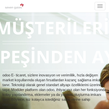
Toggl
navig
MÜŞTERİLERİ
PEŞİNDEN A
odoo E- ticaret, sizlere inovasyon ve verimlilik, hızla değişen
market koşullarında oluşan fırsatlardan kazanç sağlama imkanı
tanır. Teknoloji olarak genel standart altyapı özelliklerini üzerinde
taşır. Modüler platform olan odoo, ihtiyacınız olan her fonksiyonda
kolay yapılandırma, eklemeler ya da yenisini oluşturma imkanı
tanır. Böylece, siz kolayca istediğiniz sanal vitrine sahip
olursunuz.