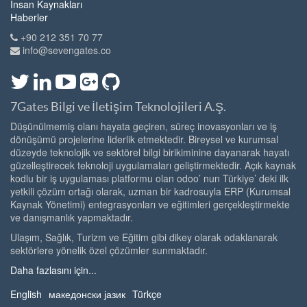
İnsan Kaynakları
Haberler
+90 212 351 70 77
info@sevengates.co
7Gates Bilgi ve İletişim Teknolojileri A.Ş.
Düşünülmemiş olanı hayata geçiren, süreç inovasyonları ve iş
dönüşümü projelerine liderlik etmektedir. Bireysel ve kurumsal
düzeyde teknolojik ve sektörel bilgi birikiminine dayanarak hayatı
güzelleştirecek teknoloji uygulamaları geliştirmektedir. Açık kaynak
kodlu bir iş uygulaması platformu olan odoo’ nun Türkiye’ deki ilk
yetkili çözüm ortağı olarak, uzman bir kadrosuyla ERP (Kurumsal
Kaynak Yönetimi) entegrasyonları ve eğitimleri gerçekleştirmekte
ve danışmanlık yapmaktadır.
Ulaşım, Sağlık, Turizm ve Eğitim gibi dikey olarak odaklanarak
sektörlere yönelik özel çözümler sunmaktadır.
Daha fazlasını için...
English
македонски јазик
Türkçe