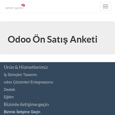
Toggl
navig
Odoo Ön Satış Anketi
Ürün & Hizmetlerimiz
İş Süreçleri Tasarımı
odoo Çözümleri Entegrasyonu
Destek
Eğitim
Bizimle iletişime geçin
Bizimle İletişime Geçin