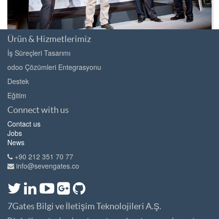
Ürün & Hizmetlerimiz
Ödüller
İş Süreçleri Tasarımı
odoo Çözümleri Entegrasyonu
2011 INSEAD Innovator Ödülü
Destek
2012 Deloitte tarafından Benelüks Ülkelerinde En Hızlı Büyüyen
Eğitim
Teknoloji Şirketi ( Son 5 yılda %1549 ciroda artış )
Connect with us
2012 & 2013 En İyi Açık Kaynak Çözümü, Bossie Ödülü
Contact us
2013 Trends Gazelles Ödülü
Jobs
2013 Avrupa Muhasebe Sistemine En Uyumlu Açık Kaynak Kodlu
News
Çözüm, Bossie Ödülü
+90 212 351 70 77
2013 Ernst & Young "L 'Entreprise Prometteuse"
info@sevengates.co
7Gates Bilgi ve İletişim Teknolojileri A.Ş.