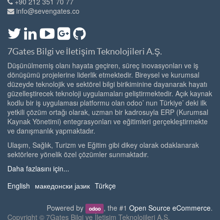
+90 212 351 70 77
info@sevengates.co
7Gates Bilgi ve İletişim Teknolojileri A.Ş.
Düşünülmemiş olanı hayata geçiren, süreç inovasyonları ve iş
dönüşümü projelerine liderlik etmektedir. Bireysel ve kurumsal
düzeyde teknolojik ve sektörel bilgi birikiminine dayanarak hayatı
güzelleştirecek teknoloji uygulamaları geliştirmektedir. Açık kaynak
kodlu bir iş uygulaması platformu olan odoo’ nun Türkiye’ deki ilk
yetkili çözüm ortağı olarak, uzman bir kadrosuyla ERP (Kurumsal
Kaynak Yönetimi) entegrasyonları ve eğitimleri gerçekleştirmekte
ve danışmanlık yapmaktadır.
Ulaşım, Sağlık, Turizm ve Eğitim gibi dikey olarak odaklanarak
sektörlere yönelik özel çözümler sunmaktadır.
Daha fazlasını için...
English
македонски јазик
Türkçe
Powered by
, the #1
Open Source eCommerce
.
odoo
Copyright ©
7Gates Bilgi ve İletişim Teknolojileri A.Ş.