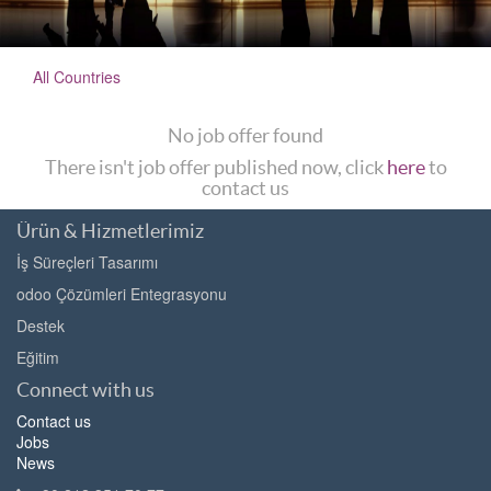
All Countries
No job offer found
There isn't job offer published now, click
here
to
contact us
Ürün & Hizmetlerimiz
İş Süreçleri Tasarımı
odoo Çözümleri Entegrasyonu
Destek
Eğitim
Connect with us
Contact us
Jobs
News